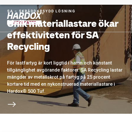
SA – SKRÄDDARSYDD LÖSNING
Unik materiallastare ökar
Till startsidan
effektiviteten för SA
Recycling
För lastfartyg är kort liggtid i hamn och konstant
tillgänglighet avgörande faktorer. SA Recycling lastar
mängder av metallskrot på fartyg på 25 procent
kortare tid med en nykonstruerad materiallastare i
Hardox® 500 Tuf.
Bläddra till nästa avsnitt