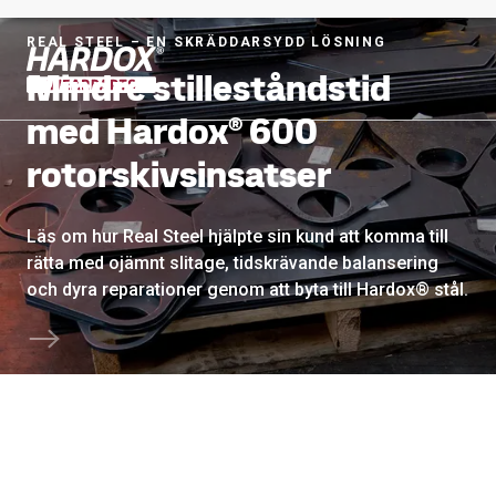
REAL STEEL – EN SKRÄDDARSYDD LÖSNING
Mindre stilleståndstid
Till startsidan
med Hardox® 600
rotorskivsinsatser
Läs om hur Real Steel hjälpte sin kund att komma till
rätta med ojämnt slitage, tidskrävande balansering
och dyra reparationer genom att byta till Hardox® stål.
Bläddra till nästa avsnitt