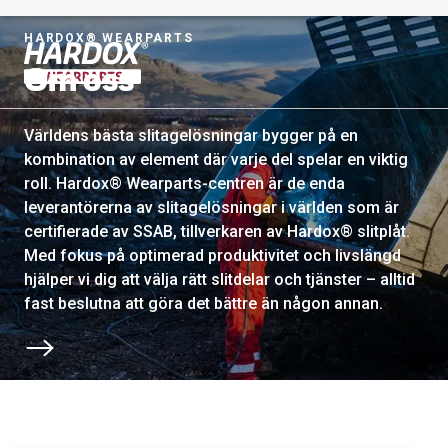
HARDOX® WEARPARTS
Om oss
Till startsidan
Världens bästa slitagelösningar bygger på en
kombination av element där varje del spelar en viktig
roll. Hardox® Wearparts-centren är de enda
leverantörerna av slitagelösningar i världen som är
certifierade av SSAB, tillverkaren av Hardox® slitplåt.
Med fokus på optimerad produktivitet och livslängd
hjälper vi dig att välja rätt slitdelar och tjänster – alltid
fast beslutna att göra det bättre än någon annan.
Bläddra till nästa avsnitt