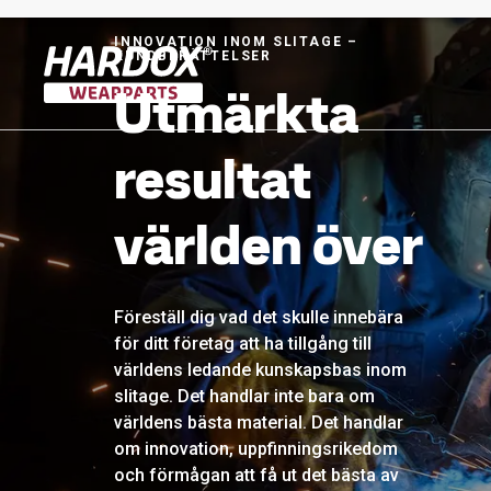
INNOVATION INOM SLITAGE –
KUNDBERÄTTELSER
Utmärkta
Till startsidan
resultat
världen över
Föreställ dig vad det skulle innebära
för ditt företag att ha tillgång till
världens ledande kunskapsbas inom
slitage. Det handlar inte bara om
världens bästa material. Det handlar
om innovation, uppfinningsrikedom
och förmågan att få ut det bästa av