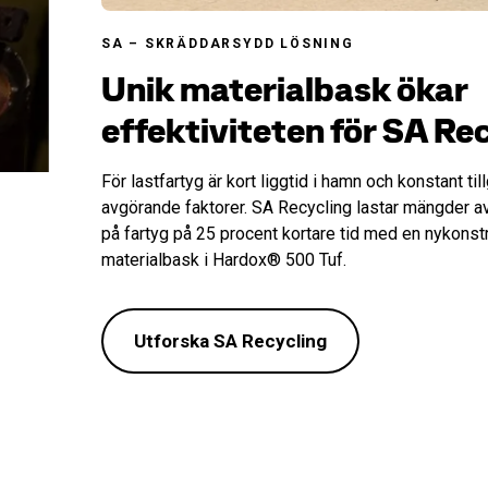
SA – SKRÄDDARSYDD LÖSNING
Unik materialbask ökar
effektiviteten för SA Re
För lastfartyg är kort liggtid i hamn och konstant til
avgörande faktorer. SA Recycling lastar mängder av
på fartyg på 25 procent kortare tid med en nykonst
materialbask i Hardox® 500 Tuf.
Utforska SA Recycling