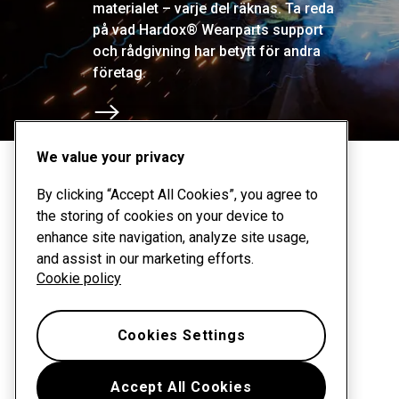
materialet – varje del räknas. Ta reda
på vad Hardox® Wearparts support
och rådgivning har betytt för andra
företag.
Bläddra till nästa avsnitt
We value your privacy
By clicking “Accept All Cookies”, you agree to
the storing of cookies on your device to
enhance site navigation, analyze site usage,
and assist in our marketing efforts.
Cookie policy
Cookies Settings
Accept All Cookies