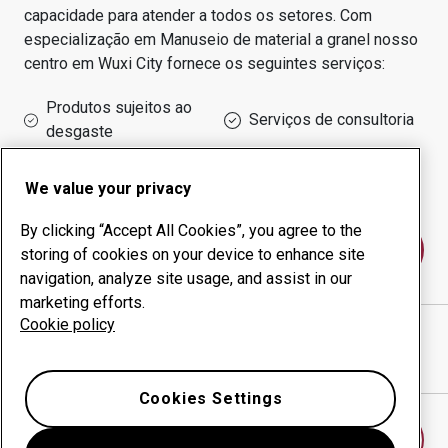
capacidade para atender a todos os setores.
Com
especialização em
Manuseio de material a granel
nosso
centro em
Wuxi City
fornece os seguintes serviços:
Produtos sujeitos ao
Serviços de consultoria
desgaste
Administração do tempo
Produção interna
de funcionamento
We value your privacy
By clicking “Accept All Cookies”, you agree to the
Fale conosco
storing of cookies on your device to enhance site
navigation, analyze site usage, and assist in our
marketing efforts.
Cookie policy
WUXI XINHUA CRANE CO.,LTD
website
Mostrar direções no Google Maps
Cookies Settings
Encontrar outro centro antidesgaste