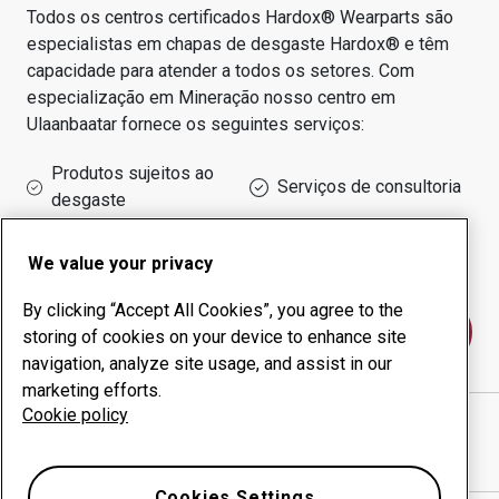
Todos os centros certificados Hardox® Wearparts são
especialistas em chapas de desgaste Hardox® e têm
capacidade para atender a todos os setores.
Com
especialização em
Mineração
nosso centro em
Ulaanbaatar
fornece os seguintes serviços:
Produtos sujeitos ao
Serviços de consultoria
desgaste
Administração do tempo
Produção interna
de funcionamento
We value your privacy
By clicking “Accept All Cookies”, you agree to the
Fale conosco
storing of cookies on your device to enhance site
navigation, analyze site usage, and assist in our
marketing efforts.
Cookie policy
ZM ENGINEERING LLC
website
Mostrar direções no Google Maps
Cookies Settings