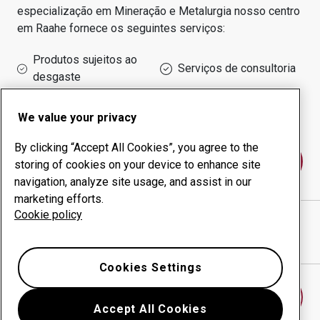
especialização em
Mineração e Metalurgia
nosso centro
em
Raahe
fornece os seguintes serviços:
Produtos sujeitos ao
Serviços de consultoria
desgaste
Administração do tempo
Produção interna
de funcionamento
We value your privacy
By clicking “Accept All Cookies”, you agree to the
Fale conosco
storing of cookies on your device to enhance site
navigation, analyze site usage, and assist in our
marketing efforts.
Cookie policy
RAAHEN KONEPAJATYÖ OY
website
Mostrar direções no Google Maps
Cookies Settings
Encontrar outro centro antidesgaste
Accept All Cookies