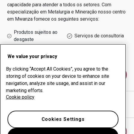
capacidade para atender a todos os setores.
Com
especialização em
Metalurgia e Mineração
nosso centro
em
Mwanza
fornece os seguintes serviços:
Produtos sujeitos ao
Serviços de consultoria
desgaste
Administração do tempo
Produção interna
de funcionamento
We value your privacy
By clicking “Accept All Cookies”, you agree to the
Fale conosco
storing of cookies on your device to enhance site
navigation, analyze site usage, and assist in our
marketing efforts.
Cookie policy
BORRTECH (T) LTD
website
Mostrar direções no Google Maps
Cookies Settings
Encontrar outro centro antidesgaste