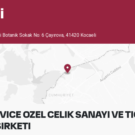
i
 Botanik Sokak No: 6 Çayırova
,
41420 Kocaeli
ICE OZEL CELIK SANAYI VE T
SIRKETI