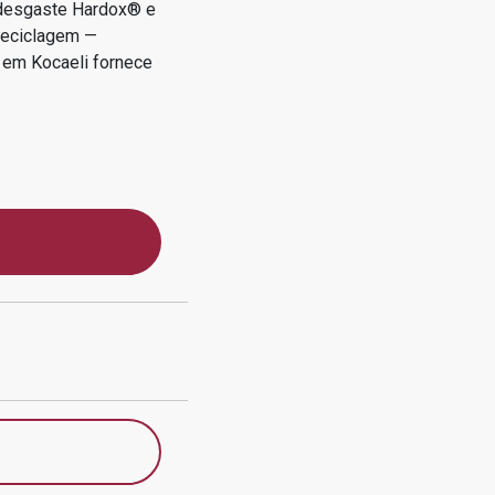
 desgaste Hardox® e
Reciclagem —
o em
Kocaeli
fornece