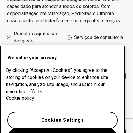
capacidade para atender a todos os setores.
Com
especialização em
Mineração, Pedreiras e Cimento
nosso centro em
Umka
fornece os seguintes serviços:
Produtos sujeitos ao
Serviços de consultoria
desgaste
Administração do tempo
Produção interna
de funcionamento
We value your privacy
By clicking “Accept All Cookies”, you agree to the
Fale conosco
storing of cookies on your device to enhance site
navigation, analyze site usage, and assist in our
marketing efforts.
Cookie policy
CCC INDUSTRIAL ENGENEERING D.O.O.
website
Mostrar direções no Google Maps
Cookies Settings
Encontrar outro centro antidesgaste